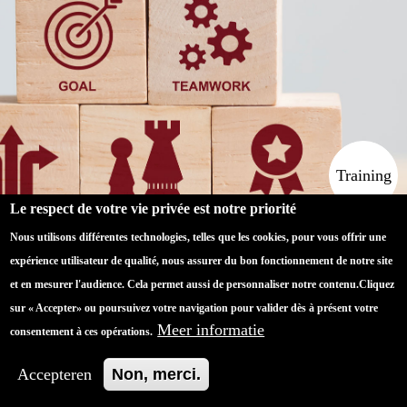
Training
In actie leren
Le respect de votre vie privée est notre priorité
Nous utilisons différentes technologies, telles que les cookies, pour vous offrir une
Advies
Zich heruitvinden
expérience utilisateur de qualité, nous assurer du bon fonctionnement de notre site
et en mesurer l'audience. Cela permet aussi de personnaliser notre contenu.
Cliquez
sur « Accepter» ou poursuivez votre navigation pour valider dès à présent votre
Coaching
Meer informatie
Je grenzen
consentement à ces opérations.
verlegen
Accepteren
Non, merci.