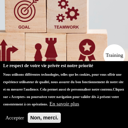
Training
Apprendre par
l'action
Le respect de votre vie privée est notre priorité
Nous utilisons différentes technologies, telles que les cookies, pour vous offrir une
Conseil
Se réinventer
expérience utilisateur de qualité, nous assurer du bon fonctionnement de notre site
et en mesurer l'audience. Cela permet aussi de personnaliser notre contenu.
Cliquez
sur « Accepter» ou poursuivez votre navigation pour valider dès à présent votre
Coaching
En savoir plus
Dépasser vos
consentement à ces opérations.
limites
Accepter
Non, merci.